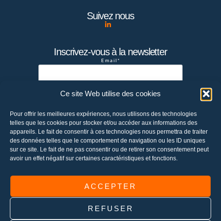
Suivez nous
Inscrivez-vous à la newsletter
Email*
Ce site Web utilise des cookies
Votre adresse de messagerie est
Pour offrir les meilleures expériences, nous utilisons des technologies
uniquement utilisée pour vous envoyer la
telles que les cookies pour stocker et/ou accéder aux informations des
newsletter de la société Chetwode. Vous
appareils. Le fait de consentir à ces technologies nous permettra de traiter
pouvez à tout moment utiliser le lien de
des données telles que le comportement de navigation ou les ID uniques
sur ce site. Le fait de ne pas consentir ou de retirer son consentement peut
désabonnement intégré dans la newsletter
avoir un effet négatif sur certaines caractéristiques et fonctions.
pour vous désabonner ou envoyer un email à
contact@chetwode.fr
ACCEPTER
REFUSER