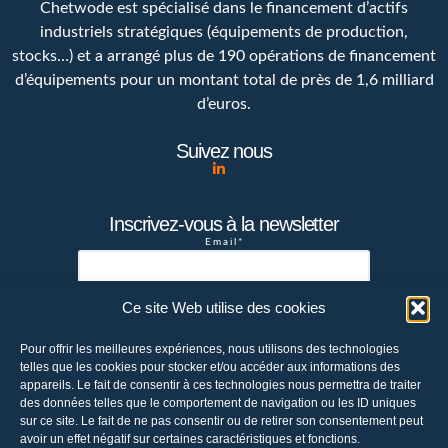
Chetwode est spécialisé dans le financement d’actifs
industriels stratégiques (équipements de production,
stocks…) et a arrangé plus de 190 opérations de financement
d’équipements pour un montant total de près de 1,6 milliard
d’euros.
Suivez nous
Inscrivez-vous à la newsletter
Email*
Ce site Web utilise des cookies
Votre adresse de messagerie est
Pour offrir les meilleures expériences, nous utilisons des technologies
uniquement utilisée pour vous envoyer la
telles que les cookies pour stocker et/ou accéder aux informations des
newsletter de la société Chetwode. Vous
appareils. Le fait de consentir à ces technologies nous permettra de traiter
pouvez à tout moment utiliser le lien de
des données telles que le comportement de navigation ou les ID uniques
sur ce site. Le fait de ne pas consentir ou de retirer son consentement peut
désabonnement intégré dans la newsletter
avoir un effet négatif sur certaines caractéristiques et fonctions.