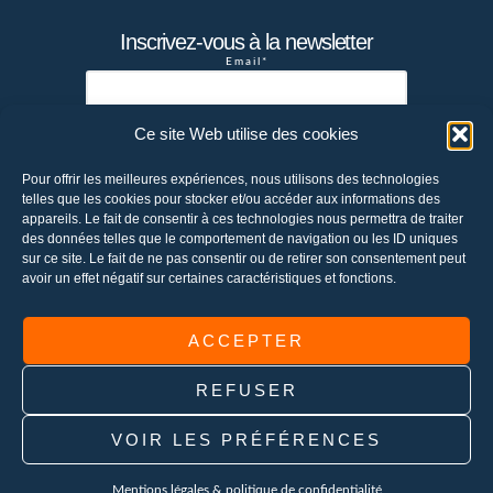
Inscrivez-vous à la newsletter
Email*
Ce site Web utilise des cookies
Votre adresse de messagerie est
Pour offrir les meilleures expériences, nous utilisons des technologies
uniquement utilisée pour vous envoyer la
telles que les cookies pour stocker et/ou accéder aux informations des
newsletter de la société Chetwode. Vous
appareils. Le fait de consentir à ces technologies nous permettra de traiter
pouvez à tout moment utiliser le lien de
des données telles que le comportement de navigation ou les ID uniques
sur ce site. Le fait de ne pas consentir ou de retirer son consentement peut
désabonnement intégré dans la newsletter
avoir un effet négatif sur certaines caractéristiques et fonctions.
pour vous désabonner ou envoyer un email à
contact@chetwode.fr
ACCEPTER
REFUSER
Copyright © 2026
VOIR LES PRÉFÉRENCES
Home
Qui sommes-nous ?
Solutions
Réalisations
Actualité
Contact
Mentions légales & politique de confidentialité