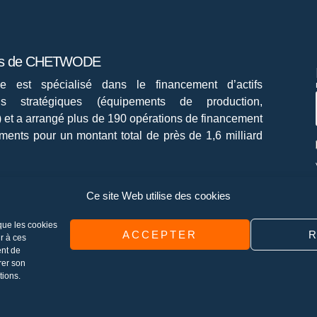
os de CHETWODE
e est spécialisé dans le financement d’actifs
iels stratégiques (équipements de production,
 et a arrangé plus de 190 opérations de financement
ments pour un montant total de près de 1,6 milliard
nous
Ce site Web utilise des cookies
 que les cookies
ACCEPTER
r à ces
ent de
rer son
tions.
tions
Actualité
Contact
Mentions légales