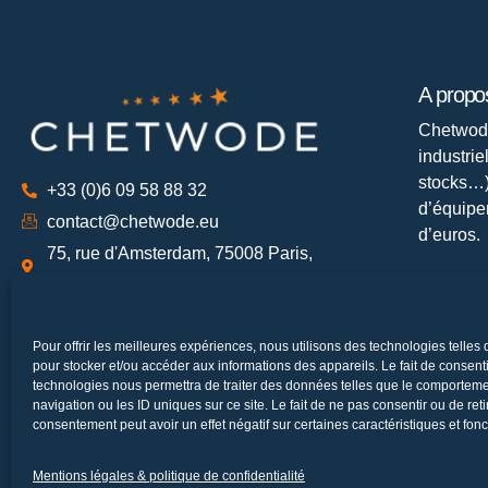
A prop
Chetwod
industr
stocks…)
+33 (0)6 09 58 88 32
d’équipe
contact@chetwode.eu
d’euros.
75, rue d'Amsterdam, 75008 Paris,
France
Suivez 
Pour offrir les meilleures expériences, nous utilisons des technologies telles
pour stocker et/ou accéder aux informations des appareils. Le fait de consenti
technologies nous permettra de traiter des données telles que le comportem
navigation ou les ID uniques sur ce site. Le fait de ne pas consentir ou de reti
consentement peut avoir un effet négatif sur certaines caractéristiques et fonc
Copyright © 2026
Home
Qui sommes-nous ?
Solutions
Réalisa
Mentions légales & politique de confidentialité