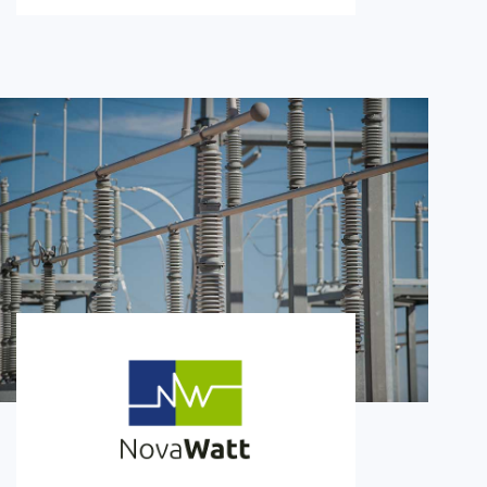
Novawatt
4.6m €