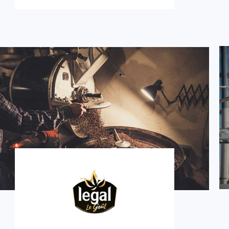
Cafés Legal
3m €