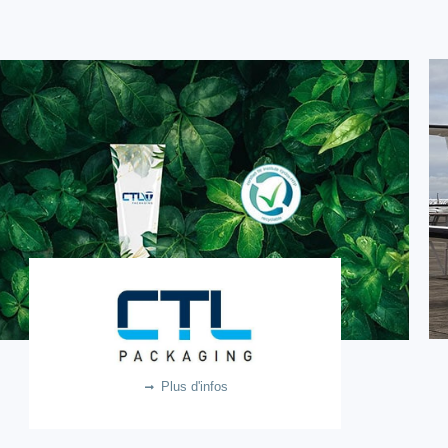
CTL-TH Packaging
18.2m €
Plus d'infos