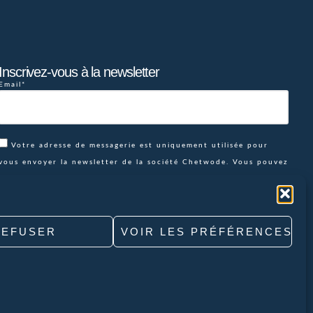
Inscrivez-vous à la newsletter
Email*
Votre adresse de messagerie est uniquement utilisée pour
vous envoyer la newsletter de la société Chetwode. Vous pouvez
à tout moment utiliser le lien de désabonnement intégré dans la
newsletter pour vous désabonner ou envoyer un email à
contact@chetwode.fr
REFUSER
VOIR LES PRÉFÉRENCES