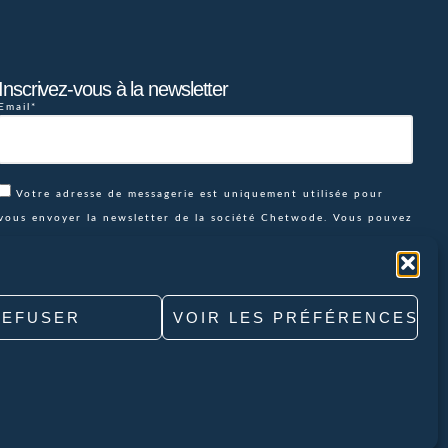
Inscrivez-vous à la newsletter
Email*
Votre adresse de messagerie est uniquement utilisée pour
vous envoyer la newsletter de la société Chetwode. Vous pouvez
à tout moment utiliser le lien de désabonnement intégré dans la
newsletter pour vous désabonner ou envoyer un email à
contact@chetwode.fr
REFUSER
VOIR LES PRÉFÉRENCES