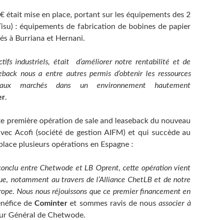
€ était mise en place, portant sur les équipements des 2
Tisu) : équipements de fabrication de bobines de papier
ués à Burriana et Hernani.
tifs industriels, était d’améliorer notre rentabilité et de
eback
nous a entre autres permis d’obtenir les ressources
veaux marchés dans un environnement hautement
er
.
tte première opération de sale and leaseback du nouveau
vec Acofi (société de gestion AIFM) et qui succède au
 place plusieurs opérations en Espagne :
f conclu entre Chetwode et LB Oprent, cette opération vient
ue, notamment au travers de l’Alliance ChetLB et de notre
urope. Nous nous réjouissons que ce premier financement en
énéfice de
Cominter
et sommes ravis de nous
associer à
ur Général de Chetwode.