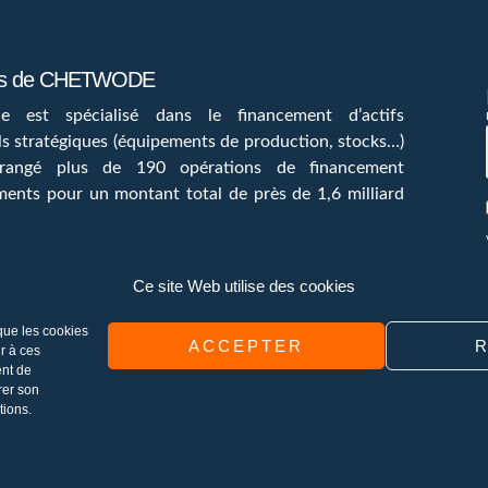
os de CHETWODE
e est spécialisé dans le financement d’actifs
els stratégiques (équipements de production, stocks…)
rangé plus de 190 opérations de financement
ments pour un montant total de près de 1,6 milliard
nous
Ce site Web utilise des cookies
 que les cookies
ACCEPTER
r à ces
ent de
rer son
tions.
tions
Actualité
Contact
Mentions légales