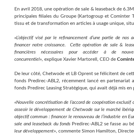
En avril 2018, une opération de sale & leaseback de 6.3M
principales filiales du Groupe (Kartogroup et Cominter 
tissu et de transformation en articles à usage unique, sit
«L’objectif visé par le refinancement d’une partie de nos ac
financer notre croissance. Cette opération
de
sale & leas
financières nécessaires pour accéder à de nou
concurrentiel
»
,
explique Xavier Martorell, CEO de
Comint
De leur côté, Chetwode et LB Oprent se félicitent de ce
fonds Predirec-ABL2, récemment lancé en partenariat a
fonds Predirec Leasing Stratégique, qui avait déjà mis en
«Nouvelle concrétisation de l’accord de coopération exclusi
asseoir le développement de Chetwode sur le marché ibériq
objectif commun : financer le renouveau de l’industrie en E
sale and leaseback du fonds
Predirec-ABL2 se fasse au b
leur développement
», commente Simon Hamilton, Directe