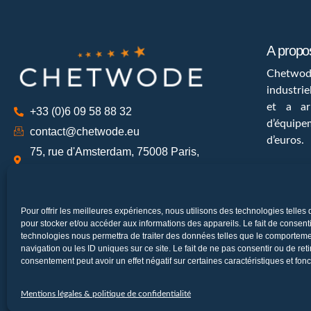
A prop
Chetwod
industri
et a ar
+33 (0)6 09 58 88 32
d’équipe
contact@chetwode.eu
d’euros.
75, rue d'Amsterdam, 75008 Paris,
France
Suivez 
Pour offrir les meilleures expériences, nous utilisons des technologies telles
pour stocker et/ou accéder aux informations des appareils. Le fait de consenti
technologies nous permettra de traiter des données telles que le comportem
navigation ou les ID uniques sur ce site. Le fait de ne pas consentir ou de reti
consentement peut avoir un effet négatif sur certaines caractéristiques et fonc
Copyright © 2026
Home
Qui sommes-nous ?
Solutions
Réalisa
Mentions légales & politique de confidentialité