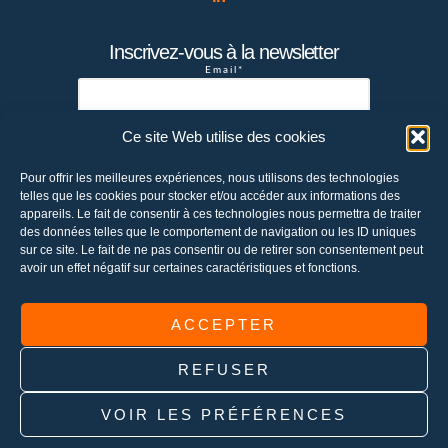
Inscrivez-vous à la newsletter
Email*
Ce site Web utilise des cookies
Votre adresse de messagerie est
Pour offrir les meilleures expériences, nous utilisons des technologies
uniquement utilisée pour vous envoyer la
telles que les cookies pour stocker et/ou accéder aux informations des
newsletter de la société Chetwode. Vous
appareils. Le fait de consentir à ces technologies nous permettra de traiter
pouvez à tout moment utiliser le lien de
des données telles que le comportement de navigation ou les ID uniques
sur ce site. Le fait de ne pas consentir ou de retirer son consentement peut
désabonnement intégré dans la newsletter
avoir un effet négatif sur certaines caractéristiques et fonctions.
pour vous désabonner ou envoyer un email à
contact@chetwode.fr
ACCEPTER
REFUSER
Copyright © 2026
VOIR LES PRÉFÉRENCES
Home
Qui sommes-nous ?
Solutions
Réalisations
Actualité
Contact